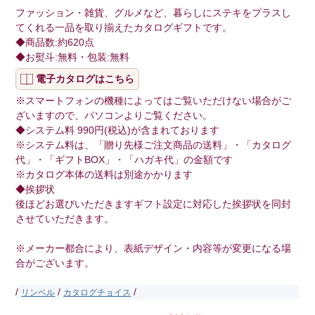
ファッション・雑貨、グルメなど、暮らしにステキをプラスし
てくれる一品を取り揃えたカタログギフトです。
◆商品数:約620点
◆お熨斗:無料・包装:無料
電子カタログはこちら
※スマートフォンの機種によってはご覧いただけない場合がご
ざいますので、パソコンよりご覧ください。
◆システム料 990円(税込)が含まれております
※システム料は、「贈り先様ご注文商品の送料」・「カタログ
代」・「ギフトBOX」・「ハガキ代」の金額です
※カタログ本体の送料は別途かかります
◆挨拶状
後ほどお選びいただきますギフト設定に対応した挨拶状を同封
させていただきます。
※メーカー都合により、表紙デザイン・内容等が変更になる場
合がございます。
/
/
/
リンベル
カタログチョイス