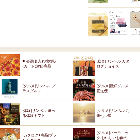
■[法要]名入れ挨拶状
[総合]リンベル カタ
(カード)対応商品
ログチョイス
[グルメ]リンベル プ
[グルメ]新鮮グルメ
ラスグルメ
直送便
[体験]リンベル 選べ
[グルメ]リンベル 九
る体験ギフト
州七つ星
[グルメ]ハーモニッ
[カタログ+商品]ブラ
ク おいしいお肉の