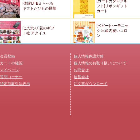
[カードカタログギ
[体験]JTBえらべる
フト]リボンギフト
ギフトたびもの撰華
カード
[ベビー]ハーモニッ
[こだわり]花のギフ
ク 出産内祝いコロ
ト社 アクイユ
ン
会員登録
個人情報保護方針
カートの確認
個人情報のお取り扱いについて
マイページ
お問合せ
質問コーナー
運営会社
特定商取引法表示
注文書ダウンロード