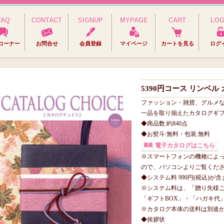
FAQ
CONTACT
SIGNUP
MYPAGE
CART
LOG
コーナー
お問合せ
会員登録
マイページ
カートを見る
ログ
5390円コース リンベル
ファッション・雑貨、グルメ
一品を取り揃えたカタログギ
◆商品数:約840点
◆お熨斗:無料・包装:無料
電子カタログはこちら
※スマートフォンの機種によ
ので、パソコンよりご覧くだ
◆システム料 990円(税込)が
※システム料は、「贈り先様
「ギフトBOX」・「ハガキ代
※カタログ本体の送料は別途
◆挨拶状