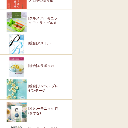
ク 日本の贈り物
[グルメ]ハーモニッ
ク ア・ラ・グルメ
[総合]アストル
[総合]エラボッカ
[総合]リンベル プレ
ゼンテージ
[和]ハーモニック 絆
(きずな)