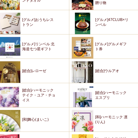
ンドタオル
贈り物
[グルメ]おうちレス
[グルメ]47CLUB×リ
トラン
ンベル
[グルメ]リンベル 北
[グルメ]グルメギフ
海道七つ星ギフト
ト券
[総合]レローゼ
[総合]ウルアオ
[総合]ハーモニック
[総合]ハーモニック
テイク・ユア・チョ
エスプリ
イス
[和]ハーモニック 凛
[和]舞心(まいこ)
(りん)