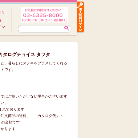
IN
イン
 カタログチョイス タフタ
など、暮らしにステキをプラスしてくれる
フトです。
ってはご覧いただけない場合がございます
さい。
含まれております
ご注文商品の送料」・「カタログ代」・
」の金額です
かかります