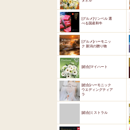
タオル
[グルメ]リンベル 選
べる国産和牛
[グルメ]ハーモニッ
ク 新潟の贈り物
[総合]マイハート
[総合]ハーモニック
ウエディングティア
ラ
[総合]ミストラル