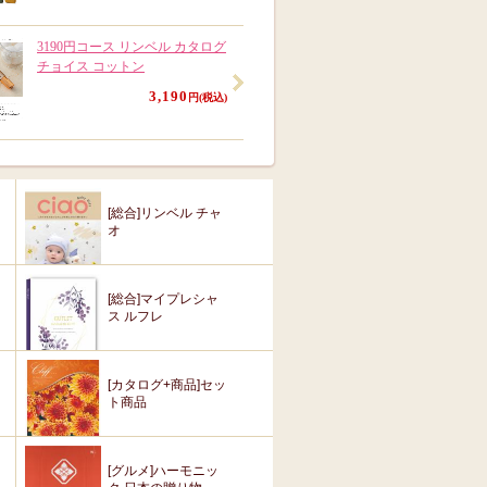
3190円コース リンベル カタログ
チョイス コットン
3,190
円(税込)
[総合]リンベル チャ
オ
[総合]マイプレシャ
ス ルフレ
[カタログ+商品]セッ
ト商品
[グルメ]ハーモニッ