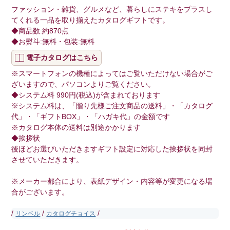
ファッション・雑貨、グルメなど、暮らしにステキをプラスし
てくれる一品を取り揃えたカタログギフトです。
◆商品数:約870点
◆お熨斗:無料・包装:無料
電子カタログはこちら
※スマートフォンの機種によってはご覧いただけない場合がご
ざいますので、パソコンよりご覧ください。
◆システム料 990円(税込)が含まれております
※システム料は、「贈り先様ご注文商品の送料」・「カタログ
代」・「ギフトBOX」・「ハガキ代」の金額です
※カタログ本体の送料は別途かかります
◆挨拶状
後ほどお選びいただきますギフト設定に対応した挨拶状を同封
させていただきます。
※メーカー都合により、表紙デザイン・内容等が変更になる場
合がございます。
/
/
/
リンベル
カタログチョイス