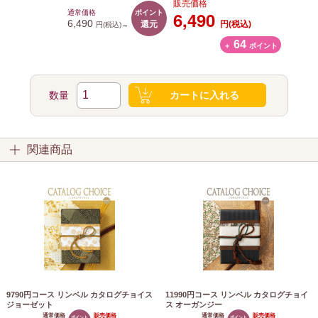
販売価格
ポイント
6,490
通常価格
還元
6,490
円(税込)
円(税込)→
64
＋
ポイント
数量
カートに入れる
関連商品
9790円コース リンベル カタログチョイス
11990円コース リンベル カタログチョイ
ジョーゼット
ス オーガンジー
通常価格
販売価格
通常価格
販売価格
ポイント
ポイント