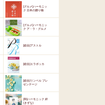
[グルメ]ハーモニッ
ク 日本の贈り物
[グルメ]ハーモニッ
ク ア・ラ・グルメ
[総合]アストル
[総合]エラボッカ
[総合]リンベル プレ
ゼンテージ
[和]ハーモニック 絆
(きずな)