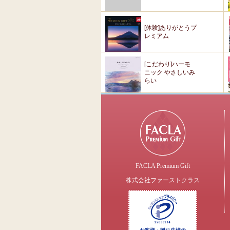
[体験]ありがとうプ
レミアム
[こだわり]ハーモ
ニック やさしいみ
らい
FACLA Premium Gift
株式会社ファーストクラス