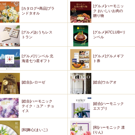
[グルメ]ハーモニッ
[カタログ+商品]ブラ
ク おいしいお肉の
ンドタオル
贈り物
[グルメ]おうちレス
[グルメ]47CLUB×リ
トラン
ンベル
[グルメ]リンベル 北
[グルメ]グルメギフ
海道七つ星ギフト
ト券
[総合]レローゼ
[総合]ウルアオ
[総合]ハーモニック
[総合]ハーモニック
テイク・ユア・チョ
エスプリ
イス
[和]ハーモニック 凛
[和]舞心(まいこ)
(りん)