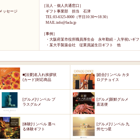
［法人・個人共通窓口］
メッセージ
ギフト事業部 担当 石津
TEL:03-6325-8000（平日10:30〜18:30）
MAIL:info@facla.jp
［事例］
・大阪府某市役所職員厚生会 永年勤続・入学祝いギ
・某大手製薬会社 従業員誕生日ギフト 他
■[法要]名入れ挨拶状
[総合]リンベル カタ
(カード)対応商品
ログチョイス
[グルメ]リンベル プ
[グルメ]新鮮グルメ
ラスグルメ
直送便
[体験]リンベル 選べ
[グルメ]リンベル 九
る体験ギフト
州七つ星