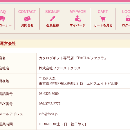
FAQ
CONTACT
SIGNUP
MYPAGE
CART
LOG
コーナー
お問合せ
会員登録
マイページ
カートを見る
ログ
運営会社
店名
カタログギフト専門店 『FACLA/ファクラ』
会社名
株式会社ファーストクラス
〒150-0021
所在地
東京都渋谷区恵比寿西2-3-15 エビスエイトビル8F
電話番号
03-6325-8000
FAX番号
050-3737-2777
メールアドレス
info@facla.jp
営業時間
10:30-18:30(土・日・祝日除く)