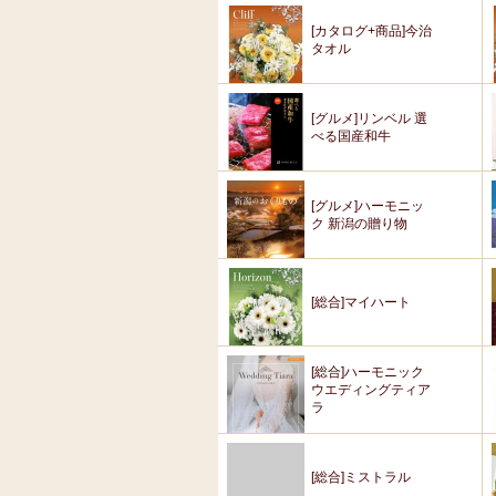
[カタログ+商品]今治
タオル
[グルメ]リンベル 選
べる国産和牛
[グルメ]ハーモニッ
ク 新潟の贈り物
[総合]マイハート
[総合]ハーモニック
ウエディングティア
ラ
[総合]ミストラル