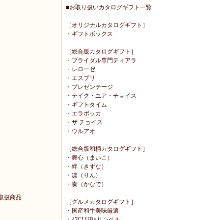
■お取り扱いカタログギフト一覧
［オリジナルカタログギフト］
・ギフトボックス
［総合版カタログギフト］
・ブライダル専門ティアラ
・レローゼ
・エスプリ
・プレゼンテージ
・テイク・ユア・チョイス
・ギフトタイム
・エラボッカ
・ザ チョイス
・ウルアオ
［総合版和柄カタログギフト］
・舞心（まいこ）
・絆（きずな）
・凛（りん）
・奏（かなで）
取扱商品
［グルメカタログギフト］
・国産和牛美味厳選
・47CLUB×リンベル