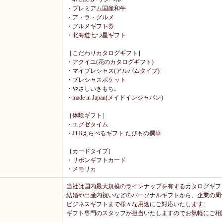
・プレミアム国産和牛
・ア・ラ・グルメ
・グルメギフト券
・北海道七つ星ギフト
［こだわりカタログギフト］
・アクイユ(花のカタログギフト)
・マイプレシャス(アルバムタイプ)
・プレシャスポケット
・やさしいきもち。
・made in Japan(メイドインジャパン)
［体験ギフト］
・エグゼタイム
・JTBえらべるギフト たびもの撰華
［カードタイプ］
・リボンギフトカード
・メモリカ
当社は国内最大規模のラインナップを有するカタログギフ
結婚や出産内祝いなどのパーソナルギフトから、企業の周
ビジネスギフトまで様々な用途にご対応いたします。
ギフト専門のスタッフが担当いたしますのでお気軽にご相