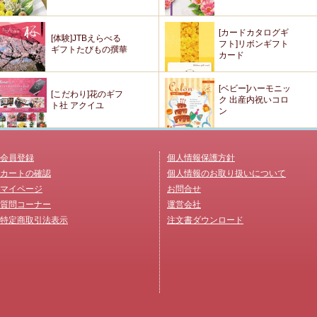
[カードカタログギ
[体験]JTBえらべる
フト]リボンギフト
ギフトたびもの撰華
カード
[ベビー]ハーモニッ
[こだわり]花のギフ
ク 出産内祝いコロ
ト社 アクイユ
ン
会員登録
個人情報保護方針
カートの確認
個人情報のお取り扱いについて
マイページ
お問合せ
質問コーナー
運営会社
特定商取引法表示
注文書ダウンロード