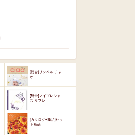
フト
[総合]リンベル チャ
オ
[総合]マイプレシャ
ス ルフレ
[カタログ+商品]セッ
ト商品