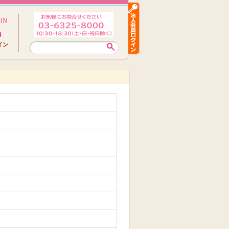
IN
イン