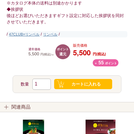
※カタログ本体の送料は別途かかります
◆挨拶状
後ほどお選びいただきますギフト設定に対応した挨拶状を同封
させていただきます。
/
/
/
47CLUB×リンベル
リンベル
販売価格
ポイント
5,500
通常価格
還元
5,500
円(税込)
円(税込)→
55
＋
ポイント
数量
カートに入れる
関連商品