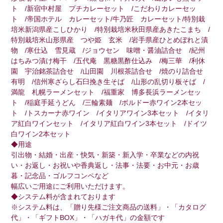
ト /新宿中村屋 プチカレーセット /こだわりカレーセッ
ト /帝国ホテル カレーセット/牛乃匠 カレーセット/特別栽
培米新潟県産こしひかり /特別栽培米秋田県産あきたこまち /
特別栽培米山形県産 つや姫 玄米 /岩手県産ひとめぼれと漬
物 /寒仕込 雪見蔵 /ジョウセン 味噌・醤油詰合せ /紀州
はちみつ漬け梅干 /五代庵 黒糖黒酢仕込み /梅三華 /利休
園 宇治銘茶詰合せ /山田園 川根茶詰合せ /焼のり詰合せ
有明 /信州寒ざらし石臼挽き生そば /山形の乱切り板そば /
満龍 札幌ラーメンセット /福重家 博多長浜ラーメンセッ
ト /稲庭手延うどん /三輪素麺 /ボルドー赤ワイン2本セッ
ト /トスカーナ赤ワイン /イタリアワイン3本セット /イタリ
ア紅白ワインセット /イタリア紅白ワイン3本セット /ドイツ
白ワイン2本セット
◆用途
引出物・結婚・出産・快気・新築・新入学・卒業などの内祝
い・お返し・お祝いや香典返し・法事・法要・お中元・お歳
暮・記念品・ゴルフコンペなど
幅広いご用途にご利用いただけます。
◆システム料が含まれております
※システム料は、「贈り先様ご注文商品の送料」・「カタログ
代」・「ギフトBOX」・「ハガキ代」の金額です