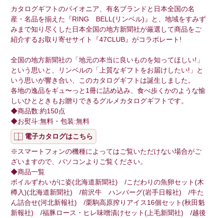
カタログギフトのパイオニア、有名ブランドと日本全国の名
産・名品を揃えた『RING BELL(リンベル)』と、地域をすみず
みまで知り尽くした日本全国の地方新聞社が厳選して商品をご
紹介するお取り寄せサイト『47CLUB』がコラボレート!
全国の地方新聞社の「地元の本当に良いものを知ってほしい!」
という思いと、リンベルの「上質なギフトをお届けしたい!」と
いう思いが響き合い、このカタログギフトは誕生しました。
各地の逸品をギュ〜っと1冊に詰め込み、食べ歩くかのような愉
しいひとときもお贈りできるグルメカタログギフトです。
◆商品数:約150点
◆お熨斗:無料・包装:無料
電子カタログはこちら
※スマートフォンの機種によってはご覧いただけない場合がご
ざいますので、パソコンよりご覧ください。
◆商品一覧
ボイルずわいがに姿(北海道新聞社) /こだわりの魚卵セット(木
樽入)(北海道新聞社) /前沢牛 ハンバーグ(岩手日報社) /牛た
ん詰合せ(河北新報社) /栗駒高原搾りアイス16個セット(秋田魁
新報社) /福豚ロース・ヒレ味噌漬けセット(上毛新聞社) /越後