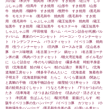
川の梨 /米沢牛 焼肉用 /米沢牛 すき焼用 /近江牛 しゃ
ぶしゃぶ用 /但馬牛 すき焼用 /山形牛 すき焼用 /山形
牛 焼肉用 /飛騨牛 すき焼用 /熊野牛 すき焼用 /黒毛和
牛 モモステーキ /黒毛和牛 焼肉用 /黒毛和牛 すき焼
用 /黒毛和牛 しゃぶしゃぶ用 /蔵王短黒牛 焼肉用 /蔵王
短黒牛 すき焼用 /蔵王短黒牛 モモステーキ /蔵王短黒牛
しゃぶしゃぶ用 /平田牧場 生ハム・ベーコン詰合せ/札幌バル
ナバハム 農家のベーコンセット /ベーコン・ウィンナーセッ
ト /トンデンファーム バラエティセット /イベリコ豚 焼肉
用 /生ウィンナーセット /庄内豚 ロースみそ漬 /立山名水
豚 ロース味噌漬 /名古屋コーチン 鍋セット /名古屋コーチ
ン丼の素 /馬肉バラエティセット /噴火湾近海産 ボイル毛が
に /ふぐ詰合せ /冬のちり鍋詰合せ /霧多布産 時鮭半身姿
切 /北海道産 鮭の味くらべ /鮭の山漬け 寒風干し /北海
道海鮮工房セット /博多辛子めんたいこ /北海道産 無着色辛
子明太子 /北海道胆振沖産 たらこ /いくら醤油漬 /関あじ
と真鯛の干物 /北海干物詰合せ /銀聖鮭づけ丼セット /北海
道の鮭焼きほぐしセット /うなとろ丼セット /下りかつおのた
たき /活車海老 /さつまあげ詰合せ /活あわび・活さざえセ
ット /利尻産 生ばふんうに /駿河湾産 釜揚げしらす /松
阪牛イベリコ豚の生ハンバーグ /イベリコ豚 カツセット /小
形牧場牛生ハンバーグ /黒毛和牛牛丼の具 /山形いも煮セッ