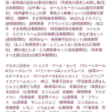
漬・鮭焼漬の詰合せ(新潟日報社) /天然魚の昆布じめ刺し身(北
日本新聞社) /山中湖ハム ホールスモークハム(山梨日日新聞
社) /信州蓼科りんごの里 果肉入り林檎ジュース(信濃毎日新
聞社) /飛騨牛 すき焼用(岐阜新聞社) /めばちまぐろづくし
(静岡新聞社) /静岡県産 クラウンメロン(静岡新聞社) /近江
牛 すき焼用(京都新聞社) /特別栽培米京都府産 コシヒカ
リ エクストリーム京の宮御膳(京都新聞社) /水なす漬セット
(産経新聞社) /紀州みなべ 南高梅干紅白セット(産経新聞
社) /まふぐ刺身昆布じめ・ふぐしゅうまい詰合せ(山口新聞
社) /鰹の塩たたき・とろ鰹刺身セット(高知新聞社) /有村屋
さつま揚げ詰合せ(南日本新聞社)
マカロン詰合せ /ショコラ・フール・セック /プレーンロール
&フレーズムース /ベリーロール&ショコラムース /抹茶ロー
ルケーキセット /ロールケーキ&タルトセット /ミレピーニア
イスクリームセット /村上 和菓子詰合せ /宇治抹茶上用まん
じゅうと抹茶どら焼き /銀座花のれん 米菓詰合せ /加賀おか
き詰合せ /山形県産 さくらんぼ 佐藤錦 /静岡県産 マスク
メロン /北海道産 富良野メロン /山形県産 ラ・フラン
ス /山形県産 サンふじりんご /静岡県産 三ヶ日みかん /
茨城県産 いちご とちおとめ /山梨県産 桃 /千葉県産 市