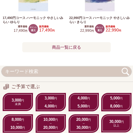
17,490円コース ハーモニック やさしいみ
22,990円コース ハーモニック やさしいみ
らい ゆらり
らい きらり
通常価格
販売価格
通常価格
販売価格
ポイント
ポイント
17,490
22,990
17,490
還元
22,990
還元
円
円
円
円
商品一覧に戻る
ご予算で選ぶ
3,000
4,000
5,000
円
円
円
3,000
円
～
～
～
未満
4,000
5,000
8,000
円
円
円
8,000
10,000
20,000
円
円
円
30,000
円
～
～
～
以上
10,000
20,000
30,000
円
円
円