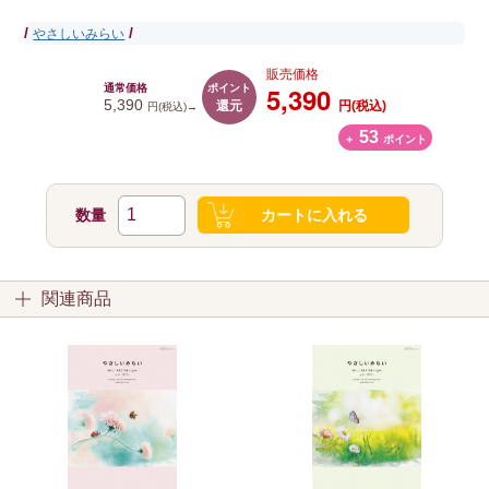
/
/
やさしいみらい
販売価格
ポイント
5,390
通常価格
還元
5,390
円(税込)
円(税込)→
53
＋
ポイント
数量
カートに入れる
関連商品