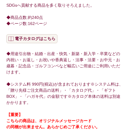
SDGsへ貢献する商品を多く取りそろえました。
◆商品点数:約240点
◆ページ数:162ページ
電子カタログはこちら
◆用途引出物・結婚・出産・快気・新築・新入学・卒業などの
内祝い・お返し・お祝いや香典返し・法事・法要・お中元・お
歳暮・記念品・ゴルフコンペなど幅広いご用途にご利用いただ
けます。
◆システム料 990円(税込)が含まれております※システム料は、
「贈り先様ご注文商品の送料」・「カタログ代」・「ギフト
BOX」・「ハガキ代」の金額です※カタログ本体の送料は別途
かかります。
【重要】
こちらの商品は、
オリジナルメッセージカード
の同梱が出来ません。あらかじめご了承ください。