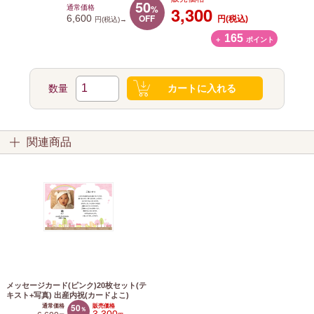
50
%
3,300
通常価格
OFF
6,600
円(税込)
円(税込)→
165
＋
ポイント
数量
カートに入れる
関連商品
メッセージカード(ピンク)20枚セット(テ
キスト+写真) 出産内祝(カードよこ)
50
通常価格
販売価格
％
3,300