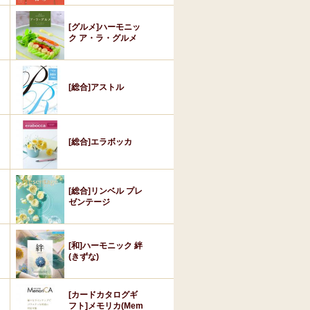
[グルメ]ハーモニッ
ク ア・ラ・グルメ
[総合]アストル
[総合]エラボッカ
[総合]リンベル プレ
ゼンテージ
[和]ハーモニック 絆
(きずな)
[カードカタログギ
フト]メモリカ(Mem