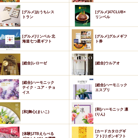
[グルメ]おうちレス
[グルメ]47CLUB×
トラン
リンベル
[グルメ]リンベル 北
[グルメ]グルメギフ
海道七つ星ギフト
ト券
[総合]レローゼ
[総合]ウルアオ
[総合]ハーモニック
[総合]ハーモニック
テイク・ユア・チョ
エスプリ
イス
[和]ハーモニック 凛
[和]舞心(まいこ)
(りん)
[カードカタログギ
[体験]JTBえらべる
フト]リボンギフト