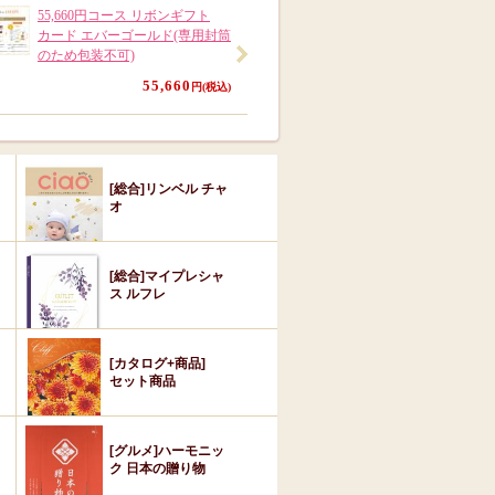
55,660円コース リボンギフト
カード エバーゴールド(専用封筒
のため包装不可)
55,660
円(税込)
[総合]リンベル チャ
オ
[総合]マイプレシャ
ス ルフレ
[カタログ+商品]
セット商品
[グルメ]ハーモニッ
ク 日本の贈り物