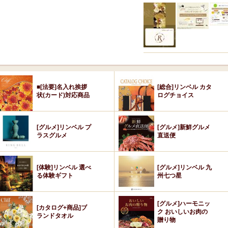
■[法要]名入れ挨拶
[総合]リンベル カタ
状(カード)対応商品
ログチョイス
[グルメ]リンベル プ
[グルメ]新鮮グルメ
ラスグルメ
直送便
[体験]リンベル 選べ
[グルメ]リンベル 九
る体験ギフト
州七つ星
[グルメ]ハーモニッ
[カタログ+商品]ブ
ク おいしいお肉の
ランドタオル
贈り物