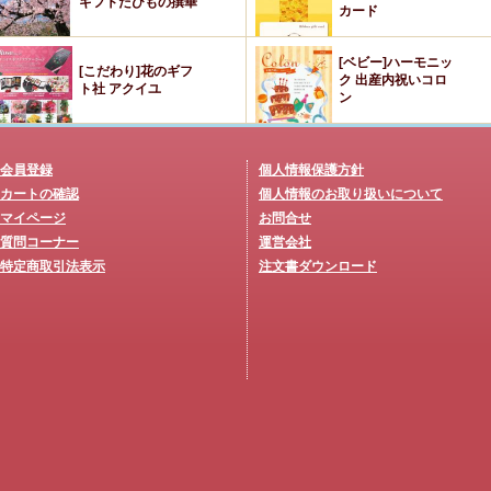
ギフトたびもの撰華
カード
[ベビー]ハーモニッ
[こだわり]花のギフ
ク 出産内祝いコロ
ト社 アクイユ
ン
会員登録
個人情報保護方針
カートの確認
個人情報のお取り扱いについて
マイページ
お問合せ
質問コーナー
運営会社
特定商取引法表示
注文書ダウンロード