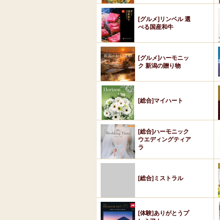
[グルメ]リンベル 選
べる国産和牛
[グルメ]ハーモニッ
ク 新潟の贈り物
[総合]マイハート
[総合]ハーモニック
ウエディングティア
ラ
[総合]ミストラル
[体験]ありがとうプ