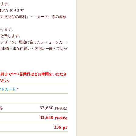
けます。
含まれております
ご注文商品の送料」・「カード」等の金額
かります。
届け致します。
なデザイン。用途に合ったメッセージカー
引出物・出産内祝い・内祝い一般・プレゼ
荷まで6〜7営業日ほどお時間をいただき
ださい。
フトカード
/
33,660
格
円(税込)
33,660
円(税込)
336
pt