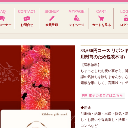
FAQ
CONTACT
SIGNUP
MYPAGE
CART
LOG
コーナー
お問合せ
会員登録
マイページ
カートを見る
ログ
33,660円コース リボ
用封筒のため包装不可)
【送料無料】
ちょっとしたお祝い事から、
謝の気持ちを贈りませんか。
素敵な形にして、言葉以上に
電子カタログはこちら
◆用途
引出物・結婚・出産・快気・
し・お祝いや香典返し・法事
コンペなど