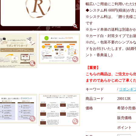
幅広いご用途にご利用いただ
◆システム料 600円(税抜)が
※システム料は、「贈り先様
です
※カード本体の送料は別途か
※カード白・封筒タイプでお
※のし・包装不要のシンプル
ドをお付けいたします。(結婚
ント・香典返し)
【重要】
こちらの商品は、ご注文から出
ますのであらかじめご了承く
キーワード
/
リボンギ
商品コード
200112R
価格
希望小売価
販売価格
ポイント