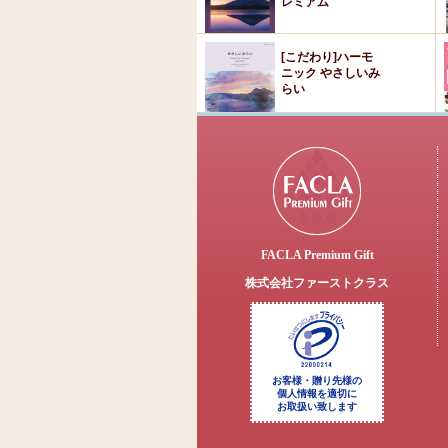
レミアム
[こだわり]ハーモ
ニック やさしいみ
らい
FACLA Premium Gift
株式会社ファーストクラス
お客様・贈り先様の
個人情報を適切に
お取扱い致します