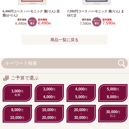
6,490円コース ハーモニック 凛(りん) 花
7,590円コース ハーモニック 凛(りん) ま
梨(かりん)
ゆだま
通常価格
販売価格
通常価格
販売価格
ポイント
ポイント
6,490
7,590
6,490
還元
7,590
還元
円
円
円
円
商品一覧に戻る
ご予算で選ぶ
3,000
4,000
5,000
円
円
円
3,000
円
～
～
～
未満
4,000
5,000
8,000
円
円
円
8,000
10,000
20,000
円
円
円
30,000
円
～
～
～
以上
10,000
20,000
30,000
円
円
円