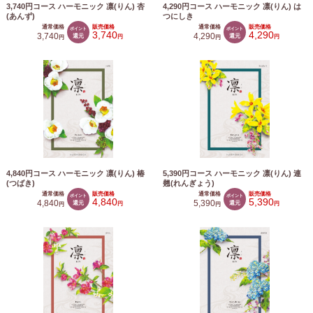
3,740円コース ハーモニック 凛(りん) 杏
4,290円コース ハーモニック 凛(りん) は
(あんず)
つにしき
通常価格
販売価格
通常価格
販売価格
ポイント
ポイント
3,740
4,290
3,740
還元
4,290
還元
円
円
円
円
4,840円コース ハーモニック 凛(りん) 椿
5,390円コース ハーモニック 凛(りん) 連
(つばき)
翹(れんぎょう)
通常価格
販売価格
通常価格
販売価格
ポイント
ポイント
4,840
5,390
4,840
還元
5,390
還元
円
円
円
円