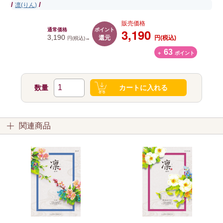
/
/
凛(りん)
販売価格
ポイント
3,190
通常価格
還元
3,190
円(税込)
円(税込)→
63
＋
ポイント
数量
カートに入れる
関連商品