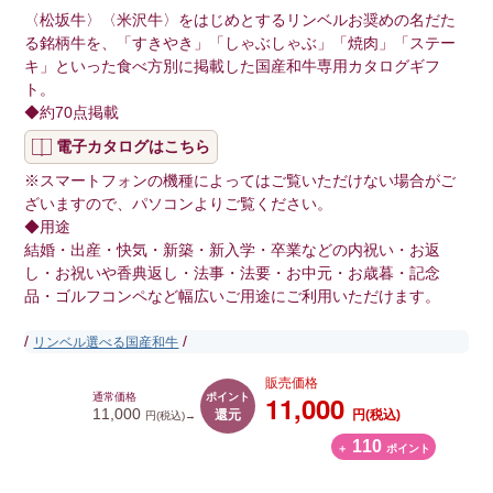
〈松坂牛〉〈米沢牛〉をはじめとするリンベルお奨めの名だた
る銘柄牛を、「すきやき」「しゃぶしゃぶ」「焼肉」「ステー
キ」といった食べ方別に掲載した国産和牛専用カタログギフ
ト。
◆約70点掲載
電子カタログはこちら
※スマートフォンの機種によってはご覧いただけない場合がご
ざいますので、パソコンよりご覧ください。
◆用途
結婚・出産・快気・新築・新入学・卒業などの内祝い・お返
し・お祝いや香典返し・法事・法要・お中元・お歳暮・記念
品・ゴルフコンペなど幅広いご用途にご利用いただけます。
/
/
リンベル選べる国産和牛
販売価格
ポイント
11,000
通常価格
還元
11,000
円(税込)
円(税込)→
110
＋
ポイント