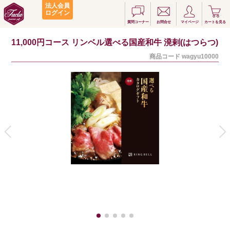
法人会員
ログイン
質問コーナー
お問合せ
マイページ
カートを見る
11,000円コース リンベル選べる国産和牛 溌剌(はつらつ)
商品コード
wagyu10000