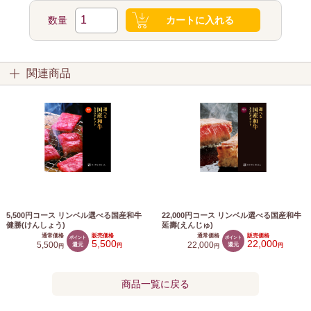
数量
カートに入れる
関連商品
5,500円コース リンベル選べる国産和牛
22,000円コース リンベル選べる国産和牛
健勝(けんしょう)
延壽(えんじゅ)
通常価格
販売価格
通常価格
販売価格
ポイント
ポイント
5,500
22,000
5,500
還元
22,000
還元
円
円
円
円
商品一覧に戻る