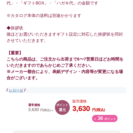
代」・「ギフトBOX」・「ハガキ代」の金額です
※カタログ本体の送料は別途かかります
◆挨拶状
後ほどお選びいただきますギフト設定に対応した挨拶状を同封
させていただきます。
【重要】
こちらの商品は、ご注文から出荷まで6〜7営業日ほどお時間を
いただきますのであらかじめご了承ください。
※メーカー都合により、表紙デザイン・内容等が変更になる場
合がございます。
/
/
レローゼ
販売価格
ポイント
3,630
通常価格
還元
3,630
円(税込)
円(税込)→
36
＋
ポイント