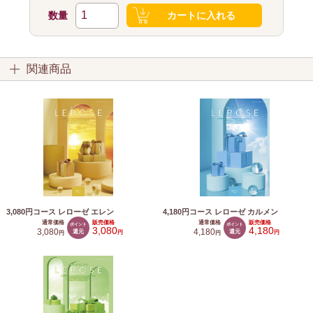
数量
カートに入れる
関連商品
3,080円コース レローゼ エレン
4,180円コース レローゼ カルメン
通常価格
販売価格
通常価格
販売価格
ポイント
ポイント
3,080
4,180
3,080
還元
4,180
還元
円
円
円
円