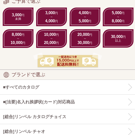
ご予算で選ぶ
3,000
4,000
5,000
円
円
円
3,000
円
～
～
～
未満
4,000
5,000
8,000
円
円
円
8,000
10,000
20,000
円
円
円
30,000
円
～
～
～
以上
10,000
20,000
30,000
円
円
円
ブランドで選ぶ
■すべてのカタログ
■[法要]名入れ挨拶状(カード)対応商品
[総合]リンベル カタログチョイス
[総合]リンベル チャオ