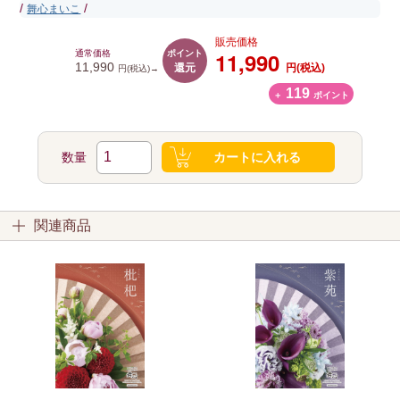
/
/
舞心まいこ
販売価格
ポイント
11,990
通常価格
還元
11,990
円(税込)
円(税込)→
119
＋
ポイント
数量
カートに入れる
関連商品