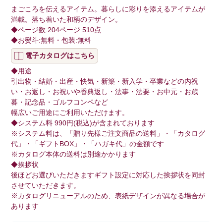
まごころを伝えるアイテム。暮らしに彩りを添えるアイテムが
満載。落ち着いた和柄のデザイン。
◆ページ数:204ページ 510点
◆お熨斗:無料・包装:無料
電子カタログはこちら
◆用途
引出物・結婚・出産・快気・新築・新入学・卒業などの内祝
い・お返し・お祝いや香典返し・法事・法要・お中元・お歳
暮・記念品・ゴルフコンペなど
幅広いご用途にご利用いただけます。
◆システム料 990円(税込)が含まれております
※システム料は、「贈り先様ご注文商品の送料」・「カタログ
代」・「ギフトBOX」・「ハガキ代」の金額です
※カタログ本体の送料は別途かかります
◆挨拶状
後ほどお選びいただきますギフト設定に対応した挨拶状を同封
させていただきます。
※カタログリニューアルのため、表紙デザインが異なる場合が
あります