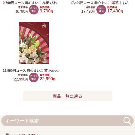
9,790円コース 舞心まいこ 枇杷 びわ
17,490円コース 舞心まいこ 紫苑 しおん
通常価格
販売価格
通常価格
販売価格
ポイント
ポイント
9,790
17,490
9,790
還元
17,490
還元
円
円
円
円
22,990円コース 舞心まいこ 茜 あかね
通常価格
販売価格
ポイント
22,990
22,990
還元
円
円
商品一覧に戻る