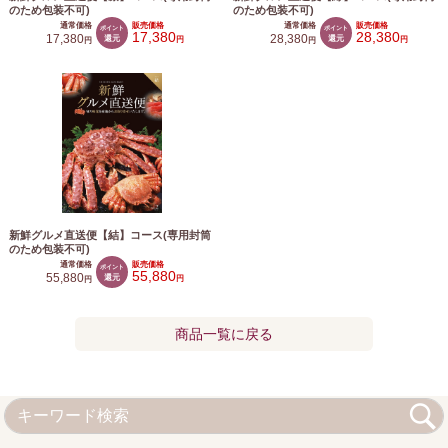
のため包装不可)
のため包装不可)
通常価格
販売価格
通常価格
販売価格
ポイント
ポイント
17,380
28,380
17,380
還元
28,380
還元
円
円
円
円
新鮮グルメ直送便【結】コース(専用封筒
のため包装不可)
通常価格
販売価格
ポイント
55,880
55,880
還元
円
円
商品一覧に戻る