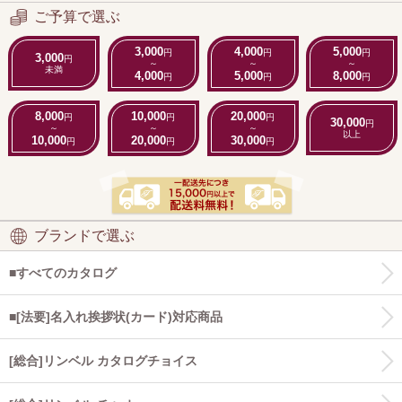
ご予算で選ぶ
3,000
4,000
5,000
円
円
円
3,000
円
～
～
～
未満
4,000
5,000
8,000
円
円
円
8,000
10,000
20,000
円
円
円
30,000
円
～
～
～
以上
10,000
20,000
30,000
円
円
円
ブランドで選ぶ
■すべてのカタログ
■[法要]名入れ挨拶状(カード)対応商品
[総合]リンベル カタログチョイス