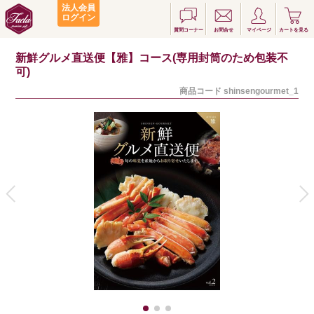
法人会員
ログイン
質問コーナー
お問合せ
マイページ
カートを見る
新鮮グルメ直送便【雅】コース(専用封筒のため包装不
可)
商品コード
shinsengourmet_1