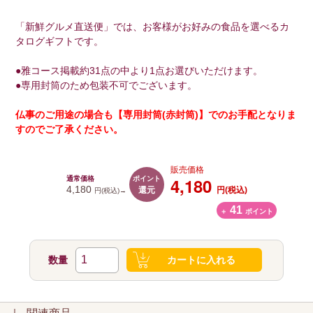
「新鮮グルメ直送便」では、お客様がお好みの食品を選べるカ
タログギフトです。
●雅コース掲載約31点の中より1点お選びいただけます。
●専用封筒のため包装不可でございます。
仏事のご用途の場合も【専用封筒(赤封筒)】でのお手配となりま
すのでご了承ください。
販売価格
ポイント
4,180
通常価格
還元
4,180
円(税込)
円(税込)→
41
＋
ポイント
数量
カートに入れる